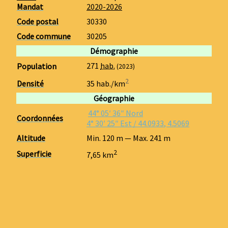
Mandat
2020-2026
Code postal
30330
Code commune
30205
Démographie
271
hab.
Population
(2023)
2
Densité
35
hab./km
Géographie
44° 05′ 36″ Nord
Coordonnées
4° 30′ 25″ Est
/
44.0933
,
4.5069
Altitude
Min.
120 m
— Max.
241 m
2
Superficie
7,65 km