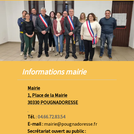
Informations mairie
Mairie
1, Place de la Mairie
30330 POUGNADORESSE
Tél.
: 04.66.72.83.54
E-mail :
mairie@pougnadoresse.fr
Secrétariat ouvert au public :